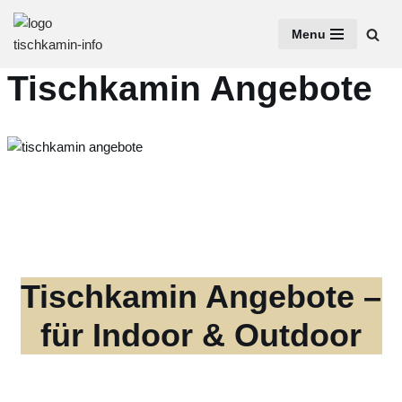
Menu
Zum
Inhalt
Tischkamin Angebote
springen
Tischkamin Angebote –
für Indoor & Outdoor